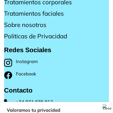
Tratamientos corporales
Tratamientos faciales
Sobre nosotros
Politicas de Privacidad
Redes Sociales
Instagram

Facebook

Contacto
+34 971 635 912

Valoramos tu privacidad