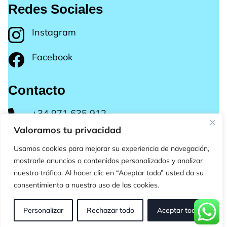
Redes Sociales
Instagram

Facebook

Contacto
+34 971 635 912

Valoramos tu privacidad
Plaza Portal N3 Local 6
Usamos cookies para mejorar su experiencia de navegación,
07181 Portal Nous Calvià, Mallorca
mostrarle anuncios o contenidos personalizados y analizar
nuestro tráfico. Al hacer clic en “Aceptar todo” usted da su
consentimiento a nuestro uso de las cookies.
Copyright ©2025 Endless Summer Aesthetics – Todos
los derechos reservados
Personalizar
Rechazar todo
Aceptar todo